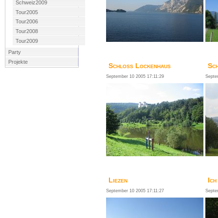
Schweiz2009
Tour2005
Tour2006
Tour2008
Tour2009
Party
Projekte
Schloss Lockenhaus
Sch
September 10 2005 17:11:29
Septe
Liezen
Ich
September 10 2005 17:11:27
Septe