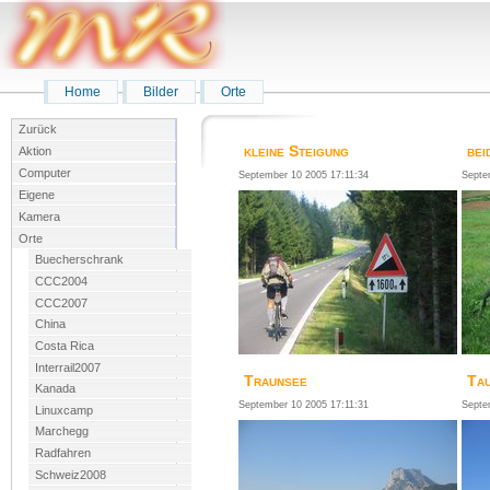
Home
Bilder
Orte
Zurück
kleine Steigung
bei
Aktion
Computer
September 10 2005 17:11:34
Septe
Eigene
Kamera
Orte
Buecherschrank
CCC2004
CCC2007
China
Costa Rica
Interrail2007
Traunsee
Tau
Kanada
September 10 2005 17:11:31
Septe
Linuxcamp
Marchegg
Radfahren
Schweiz2008